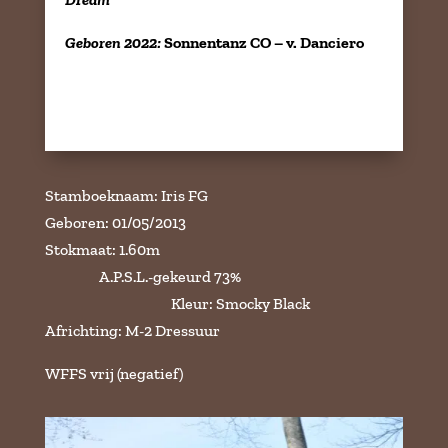
Geboren 2022:
Sonnentanz CO – v. Danciero
Stamboeknaam: Iris FG
Geboren: 01/05/2013
Stokmaat: 1.60m
A.P.S.L.-gekeurd 73%
Kleur: Smocky Black
Africhting: M-2 Dressuur
WFFS vrij (negatief)